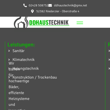
02428 508752
ddhaustechnik@gmx.net
52382 Niederzier - Oberstraße 4
Leistungen:
Sanitär
Klimatechnik
Wir
Heiungstechnik
stehen
für
Konstruktion / Trockenbau
hochwertige
Bäder,
effiziente
Heizsysteme
und