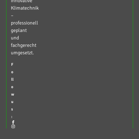
innovative
Klimatechnik
–
professionell
geplant
und
fachgerecht
umgesetzt.
F
o
ll
o
w
u
s
: